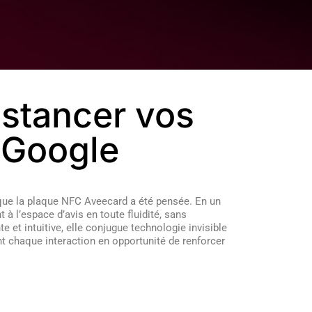
istancer vos
 Google
que la plaque NFC Aveecard a été pensée. En un
 à l’espace d’avis en toute fluidité, sans
e et intuitive, elle conjugue technologie invisible
nt chaque interaction en opportunité de renforcer