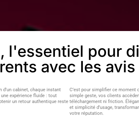
 l'essentiel pour d
rents avec les avis
in d’un cabinet, chaque instant
C’est pour simplifier ce moment 
 une expérience fluide : tout
simple geste, vos clients accèdent
obtenir un retour authentique reste
téléchargement ni friction. Élégant
et simplicité d’usage, transforma
votre réputation.