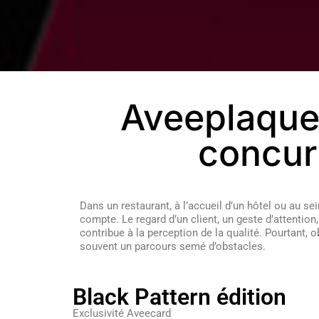
Aveeplaque,
concur
Dans un restaurant, à l’accueil d’un hôtel ou au se
compte. Le regard d’un client, un geste d’attention,
contribue à la perception de la qualité. Pourtant, 
souvent un parcours semé d’obstacles.
Black Pattern édition
Exclusivité Aveecard